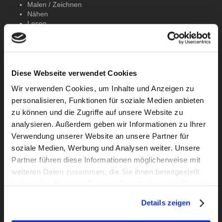
Malen / Zeichnen
Nähen
Lesen
Musik hören
Persönliche Daten
Diese Webseite verwendet Cookies
Wir verwenden Cookies, um Inhalte und Anzeigen zu
Geburtsdatum / -ort:
28.08.2003 in Freital
Staatsangehörigkeit:
deutsch
personalisieren, Funktionen für soziale Medien anbieten
Familienstand:
ledig
zu können und die Zugriffe auf unsere Website zu
Führerschein:
Klasse B
analysieren. Außerdem geben wir Informationen zu Ihrer
Verwendung unserer Website an unsere Partner für
Schulabschluss & Ausbildung
soziale Medien, Werbung und Analysen weiter. Unsere
ab 10/2023
Duales
Studium Medieninformatik
Partner führen diese Informationen möglicherweise mit
BA - Dresden und DDV Medien
weiteren Daten zusammen, die Sie ihnen bereitgestellt
haben oder die sie im Rahmen Ihrer Nutzung der Dienste
2014 - 2023
Gymnasium
gesammelt haben.
Weißeritzgymnasium
Details zeigen
2010 - 2014
Grundschule